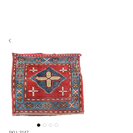
Y&R Nalbandian
SKU: 2147